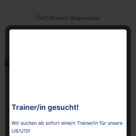
Zu den Live-Ergebnissen
HALSTENBEK
WETTKAMPF
Beitragsnavigation
Fotos der Hallen-KM der Leichtathleten Meldorf
Trainer/in gesucht!
Fotos der offen Kreismeisterschaften Pinneberg
U8-U16 Block/Mehrkampf in Halstenbek
Wir suchen ab sofort eine/n Trainer/in für unsere
U8/U10!