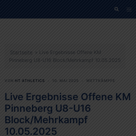
Zum
Suche
Men
Inhalt
ums
springen
Startseite
»
Live Ergebnisse Offene KM
Pinneberg U8-U16 Block/Mehrkampf 10.05.2025
VON
HT ATHLETICS
10. MAI 2025
WETTKÄMPFE
Live Ergebnisse Offene KM
Pinneberg U8-U16
Block/Mehrkampf
10.05.2025