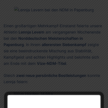
Einen großartigen Mehrkampf‑Einstand feierte unsere
Athletin
Lennja Levern
am vergangenen Wochenende
bei den
Norddeutschen Meisterschaften in
Papenburg
. In ihrem
allerersten Siebenkampf
zeigte
sie eine beeindruckende Mischung aus Stabilität,
Kampfgeist und echten Highlights und belohnte sich
am Ende mit dem
Vize‑NDM‑Titel
.
Gleich
zwei neue persönliche Bestleistungen
konnte
Lennja feiern:
100 m Hürden: 14,88 s
Hochsprung: 1,64 m