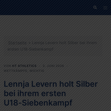
Zum
Suche
Men
Inhalt
ums
springen
Startseite
»
Lennja Levern holt Silber bei ihrem
ersten U18‑Siebenkampf
VON
HT ATHLETICS
3. JUNI 2026
WETTKÄMPFE
,
WICHTIG
Lennja Levern holt Silber
bei ihrem ersten
U18‑Siebenkampf