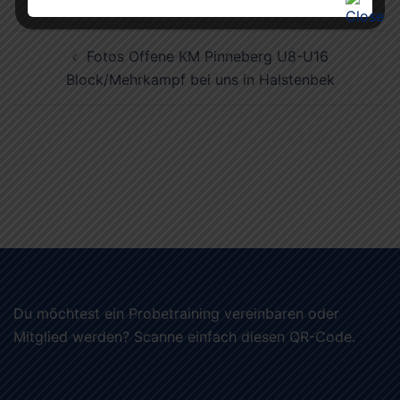
Beitragsnavigation
Fotos Offene KM Pinneberg U8-U16
Block/Mehrkampf bei uns in Halstenbek
Du möchtest ein Probetraining vereinbaren oder
Mitglied werden? Scanne einfach diesen QR-Code.