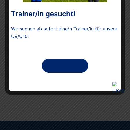
Zu den Fotos
Trainer/in gesucht!
Beitragsnavigation
Wir suchen ab sofort eine/n Trainer/in für unsere
Live-Ergebnisse der offenen
U8/U10!
Kreismeisterschaften 07.05.2023
Fotos der Landesmeisterschaften in Lübeck
(Zugang nur für Mitglieder)
Weitere Infos