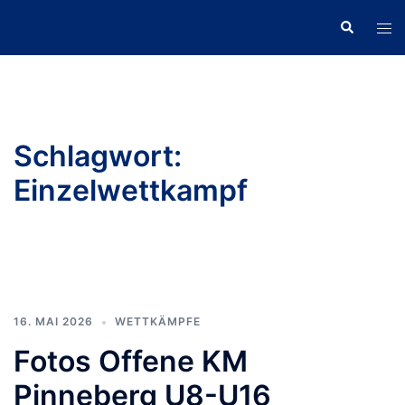
Zum
Suche
Men
Inhalt
ums
springen
Schlagwort:
Einzelwettkampf
16. MAI 2026
WETTKÄMPFE
Fotos Offene KM
Pinneberg U8-U16